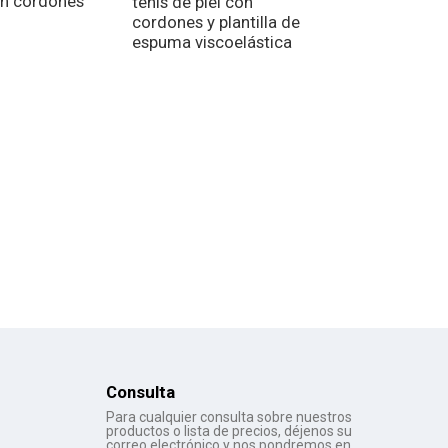
n cordones
tenis de piel con
casuales sin c
cordones y plantilla de
de piel acolcha
espuma viscoelástica
todas las estac
Consulta
Para cualquier consulta sobre nuestros
productos o lista de precios, déjenos su
correo electrónico y nos pondremos en