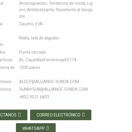
ca
Amortiguación, Tendencia de moda, Lig
ero, Antideslizante, Resistente al desga
ste
la
Caucho, EVA
Malla, tela de algodón
to
dos
Punta cerrada
rtículo
AL-ZapatillasFemeninas62174
ínima de
1000 pares
trónico
ALDLP@ALLIANCE-SUNDA.COM
trónico
SUNNYSUN@ALLIANCE-SUNDA.COM
+852 9521 6803
ÁCTANOS
CORREO ELECTRÓNICO
WHATSAPP