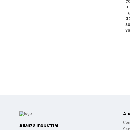
ca
ma
li
de
s
vu
Ap
Con
Alianza Industrial
Ser