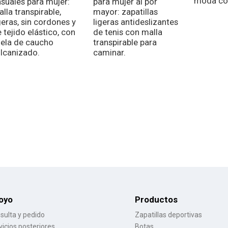
moda co
suales para mujer:
para mujer al por
lla transpirable,
mayor: zapatillas
geras, sin cordones y
ligeras antideslizantes
 tejido elástico, con
de tenis con malla
uela de caucho
transpirable para
lcanizado.
caminar.
oyo
Productos
sulta y pedido
Zapatillas deportivas
vicios posteriores
Botas