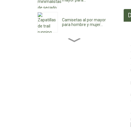
mayor para...
D
Camisetas al por mayor
para hombre y mujer...
Botines de mujer al por
mayor...
Zapatos de tacón bajo
para mujer al por mayor...
Zapatos impermeables
con cordones
personalizados...
Zapatos vaqueros de
punta para mujer...