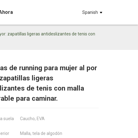
Ahora
Spanish
or: zapatillas ligeras antideslizantes de tenis con
las de running para mujer al por
zapatillas ligeras
Loadin
Loadin
Loading...
Loading...
lizantes de tenis con malla
rable para caminar.
la suela
Caucho, EVA
erior
Malla, tela de algodón