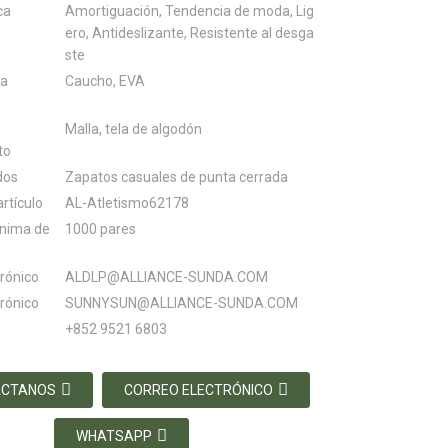
ca
Amortiguación, Tendencia de moda, Lig
ero, Antideslizante, Resistente al desga
ste
la
Caucho, EVA
Malla, tela de algodón
to
dos
Zapatos casuales de punta cerrada
rtículo
AL-Atletismo62178
ínima de
1000 pares
trónico
ALDLP@ALLIANCE-SUNDA.COM
trónico
SUNNYSUN@ALLIANCE-SUNDA.COM
+852 9521 6803
ÁCTANOS
CORREO ELECTRÓNICO
WHATSAPP