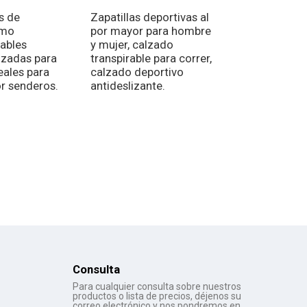
s de
Zapatillas deportivas al
Zapatos minima
smo
por mayor para hombre
de secado rápi
ables
y mujer, calzado
correr, para ho
izadas para
transpirable para correr,
mujeres, venta a
eales para
calzado deportivo
mayor de calz
or senderos.
antideslizante.
deportivo acuát
Consulta
Para cualquier consulta sobre nuestros
productos o lista de precios, déjenos su
correo electrónico y nos pondremos en