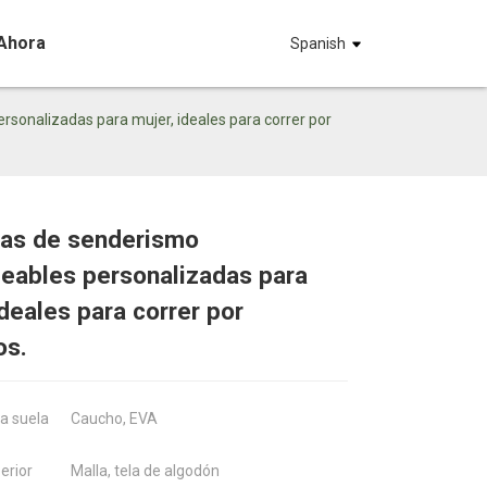
Ahora
Spanish
sonalizadas para mujer, ideales para correr por
las de senderismo
eables personalizadas para
Loading...
Loading...
Loadin
Loadin
ideales para correr por
os.
la suela
Caucho, EVA
erior
Malla, tela de algodón