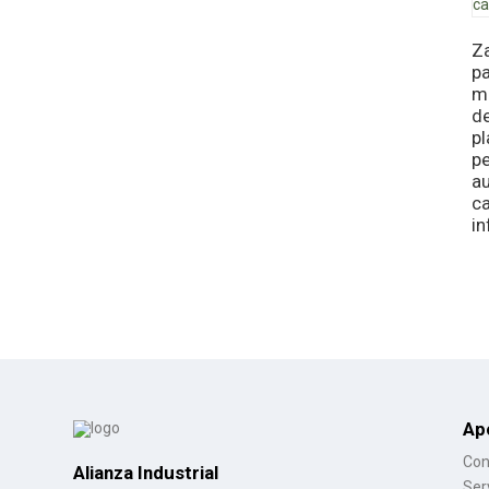
Za
pa
ma
d
p
p
au
c
in
Ap
Con
Alianza Industrial
Ser