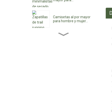
mayor para...
D
Camisetas al por mayor
para hombre y mujer...
Botines de mujer al por
mayor...
Zapatos de tacón bajo
para mujer al por mayor...
Zapatos impermeables
con cordones
personalizados...
Zapatos vaqueros de
punta para mujer...