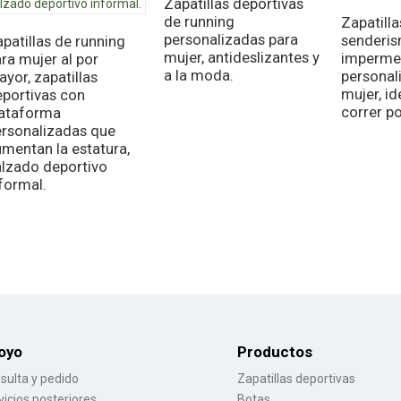
Zapatillas deportivas
de running
Zapatilla
personalizadas para
senderi
patillas de running
mujer, antideslizantes y
imperme
ra mujer al por
a la moda.
personal
yor, zapatillas
mujer, id
eportivas con
correr p
lataforma
ersonalizadas que
mentan la estatura,
alzado deportivo
formal.
oyo
Productos
sulta y pedido
Zapatillas deportivas
vicios posteriores
Botas