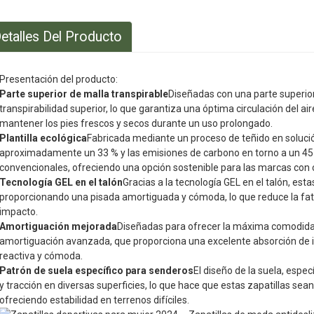
etalles Del Producto
Presentación del producto:
Parte superior de malla transpirable
Diseñadas con una parte superior
transpirabilidad superior, lo que garantiza una óptima circulación del a
mantener los pies frescos y secos durante un uso prolongado.
Plantilla ecológica
Fabricada mediante un proceso de teñido en solució
aproximadamente un 33 % y las emisiones de carbono en torno a un 45
convencionales, ofreciendo una opción sostenible para las marcas con 
Tecnología GEL en el talón
Gracias a la tecnología GEL en el talón, est
proporcionando una pisada amortiguada y cómoda, lo que reduce la fati
impacto.
Amortiguación mejorada
Diseñadas para ofrecer la máxima comodidad,
amortiguación avanzada, que proporciona una excelente absorción de 
reactiva y cómoda.
Patrón de suela específico para senderos
El diseño de la suela, espe
y tracción en diversas superficies, lo que hace que estas zapatillas sean 
ofreciendo estabilidad en terrenos difíciles.