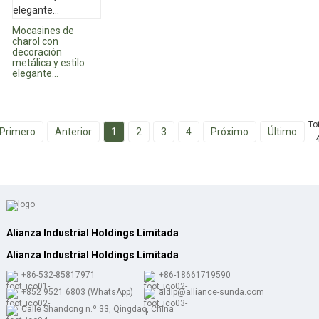
Mocasines de
charol con
decoración
metálica y estilo
elegante...
To
Primero
Anterior
1
2
3
4
Próximo
Último
Alianza Industrial Holdings Limitada
Alianza Industrial Holdings Limitada
+86-532-85817971
+86-18661719590
+852 9521 6803 (WhatsApp)
aldlp@alliance-sunda.com
Calle Shandong n.º 33, Qingdao, China