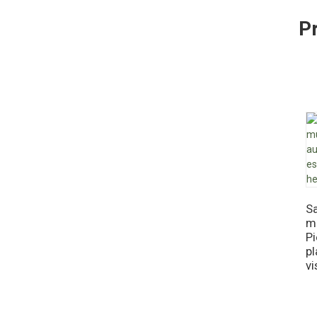
P
Sa
mu
Pi
pl
vi