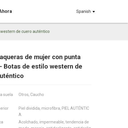
Ahora
Spanish
o western de cuero auténtico
aqueras de mujer con punta
Loading...
Loading...
Loadin
Loadin
 - Botas de estilo western de
uténtico
la suela
Otros, Caucho
erior
Piel dividida, microfibra, PIEL AUTÉNTIC
A
ca
Acolchado, impermeable, tendencia de