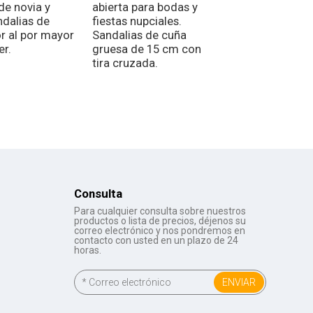
de novia y
abierta para bodas y
baloncesto - Za
ndalias de
fiestas nupciales.
altas con sopor
r al por mayor
Sandalias de cuña
el tobillo y ajus
er.
gruesa de 15 cm con
ancho para pies
tira cruzada.
Zapatillas casua
para correr con
logotipo perso
Consulta
Para cualquier consulta sobre nuestros
productos o lista de precios, déjenos su
correo electrónico y nos pondremos en
contacto con usted en un plazo de 24
horas.
ENVIAR