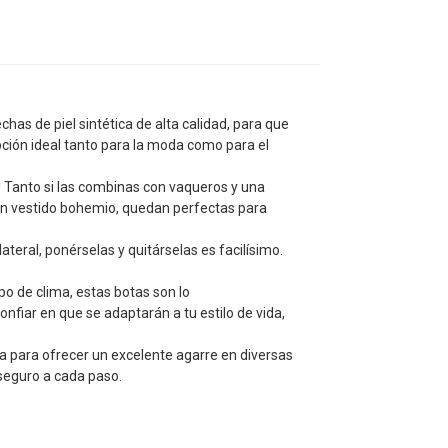
as de piel sintética de alta calidad, para que
opción ideal tanto para la moda como para el
! Tanto si las combinas con vaqueros y una
 un vestido bohemio, quedan perfectas para
teral, ponérselas y quitárselas es facilísimo.
po de clima, estas botas son lo
nfiar en que se adaptarán a tu estilo de vida,
a para ofrecer un excelente agarre en diversas
 seguro a cada paso.