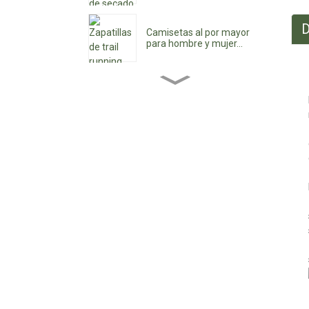
D
Camisetas al por mayor
para hombre y mujer...
Botines de mujer al por
mayor...
Zapatos de tacón bajo
para mujer al por mayor...
Zapatos impermeables
con cordones
personalizados...
Zapatos vaqueros de
punta para mujer...