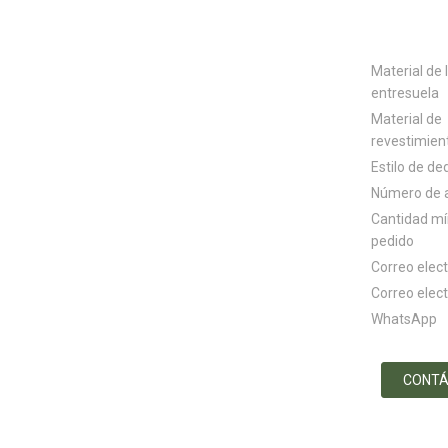
Material de 
entresuela
Material de
revestimien
Estilo de de
Número de a
Cantidad m
pedido
Correo elec
Correo elec
WhatsApp
CONT