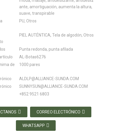
moda, masaje, antideslizante, antidesliz
ante, amortiguación, aumenta la altura,
suave, transpirable
la
PU, Otros
PIEL AUTÉNTICA, Tela de algodón, Otros
to
dos
Punta redonda, punta afilada
rtículo
AL-Botas6276
ínima de
1000 pares
trónico
ALDLP@ALLIANCE-SUNDA.COM
trónico
SUNNYSUN@ALLIANCE-SUNDA.COM
+852 9521 6803
ÁCTANOS
CORREO ELECTRÓNICO
WHATSAPP