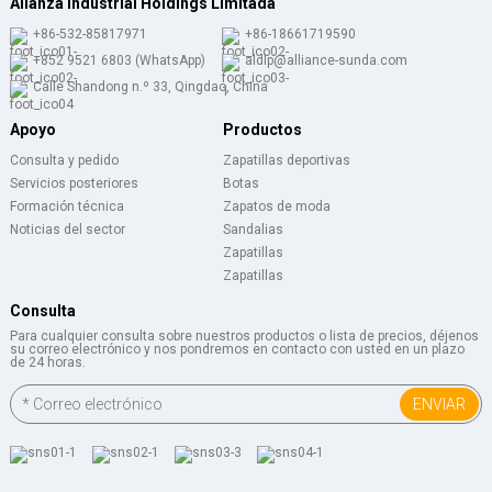
Alianza Industrial Holdings Limitada
+86-532-85817971
+86-18661719590
+852 9521 6803 (WhatsApp)
aldlp@alliance-sunda.com
Calle Shandong n.º 33, Qingdao, China
Apoyo
Productos
Consulta y pedido
Zapatillas deportivas
Servicios posteriores
Botas
Formación técnica
Zapatos de moda
Noticias del sector
Sandalias
Zapatillas
Zapatillas
Consulta
Para cualquier consulta sobre nuestros productos o lista de precios, déjenos
su correo electrónico y nos pondremos en contacto con usted en un plazo
de 24 horas.
ENVIAR