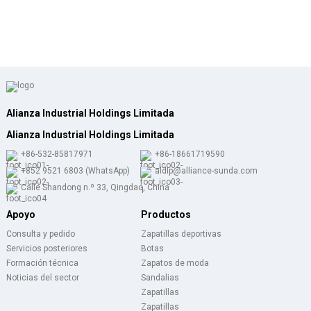
Alianza Industrial Holdings Limitada
Alianza Industrial Holdings Limitada
+86-532-85817971
+86-18661719590
+852 9521 6803 (WhatsApp)
aldlp@alliance-sunda.com
Calle Shandong n.º 33, Qingdao, China
Apoyo
Productos
Consulta y pedido
Zapatillas deportivas
Servicios posteriores
Botas
Formación técnica
Zapatos de moda
Noticias del sector
Sandalias
Zapatillas
Zapatillas