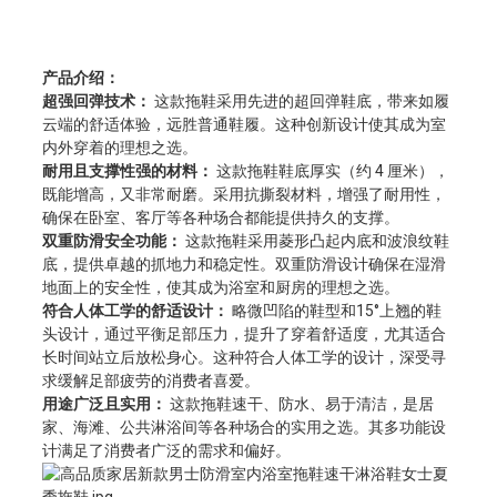
产品介绍：
超强回弹技术：
这款拖鞋采用先进的超回弹鞋底，带来如履
云端的舒适体验，远胜普通鞋履。这种创新设计使其成为室
内外穿着的理想之选。
耐用且支撑性强的材料：
这款拖鞋鞋底厚实（约 4 厘米），
既能增高，又非常耐磨。采用抗撕裂材料，增强了耐用性，
确保在卧室、客厅等各种场合都能提供持久的支撑。
双重防滑安全功能：
这款拖鞋采用菱形凸起内底和波浪纹鞋
底，提供卓越的抓地力和稳定性。双重防滑设计确保在湿滑
地面上的安全性，使其成为浴室和厨房的理想之选。
符合人体工学的舒适设计：
略微凹陷的鞋型和15°上翘的鞋
头设计，通过平衡足部压力，提升了穿着舒适度，尤其适合
长时间站立后放松身心。这种符合人体工学的设计，深受寻
求缓解足部疲劳的消费者喜爱。
用途广泛且实用：
这款拖鞋速干、防水、易于清洁，是居
家、海滩、公共淋浴间等各种场合的实用之选。其多功能设
计满足了消费者广泛的需求和偏好。