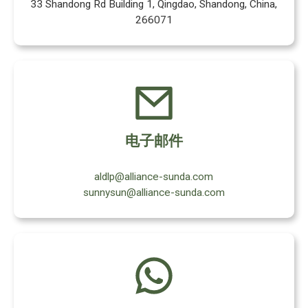
33 Shandong Rd Building 1, Qingdao, Shandong, China,
266071
电子邮件
aldlp@alliance-sunda.com
sunnysun@alliance-sunda.com