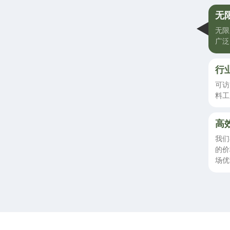
无
无限
广泛
行
可访
料工
高
我们
的价
场优