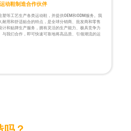
M运动鞋制造合作伙伴
鞋履，完美融合现代美学与无与伦比的舒适度。我们丰富
，旨在满足各行各业和不同环境的特定需求。从雨靴到安
注塑等工艺生产各类运动鞋，并提供OEM和ODM服务。我
案兼顾性能、耐用性和舒适性。
久耐用和舒适贴合的特点，是全球分销商、批发商和零售
平底鞋、高跟鞋、帆布鞋等等。我们的时尚鞋履系列服务
设计和贴牌生产服务，拥有灵活的生产能力、极具竞争力
品店和引领潮流的消费者。我们引以为豪的是，我们能够
橡胶和高强度合成纤维，确保我们的鞋履在极端条件下也
。与我们合作，即可快速可靠地将高品质、引领潮流的运
根据最新的T台潮流和市场需求量身定制我们的产品。我们
，包括注塑成型和硫化，保证了鞋面光滑无缝、经久耐
生产的每一双鞋都展现出卓越的工艺和前沿的设计。
独特的需求。我们的工厂提供定制服务，客户可以根据需
防护或寒冷环境下的隔热保温等功能。
造吗？