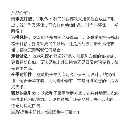
产品介绍：
纯素友好型手工制作：
我们的西部靴采用优质合成皮革制
成，既时尚又环保，不含任何动物制品。时尚与环保，一举
两得！
百搭风格：
这双靴子是衣橱必备单品！无论是搭配牛仔裤和
格子衬衫，打造经典的牛仔风，还是搭配波西米亚风连衣
裙，都能完美驾驭任何场合。
穿着舒适：
这款鞋配有舒适的2英寸鞋跟和方便的侧拉链，
穿脱轻松自如。无论是晚上外出跳舞还是日常休闲穿着，都
是完美之选。
全季耐用性：
这款靴子专为应对各种天气而设计，结实耐
用，适合全年穿着。无论哪个季节，它都能满足您的生活方
式需求。
强劲的牵引力：
这款靴子采用耐磨外底，在各种地面上都能
提供出色的抓地力。无论身处城市还是乡村，每一步都能让
你感到稳定自信。