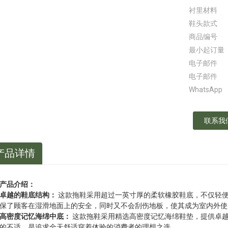
衬里材料
鞋头款式
商品编号
最小起订量
电子邮件
电子邮件
WhatsApp
联系我
产品详情
产品介绍：
卓越的鞋底结构：
这款拖鞋采用超过一英寸厚的柔软橡胶鞋底，不仅轻
保了顾客在湿滑地面上的安全，同时又不会刮伤地板，使其成为室内外使
高密度记忆海绵中底：
这款拖鞋采用精选高密度记忆海绵鞋垫，提供卓
的不适，是追求全天舒适穿着体验的消费者的理想之选。