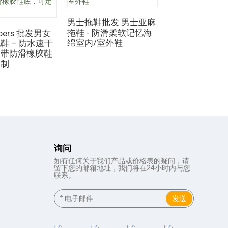
男士拖鞋批发 男士亚麻
男士拖鞋批发 
拖鞋 - 防滑柔软记忆海
拖鞋 - 速干防
ippers 批发男女
绵室内/室外鞋
孔浴室拖鞋
鞋 – 防水速干
，带防滑橡胶鞋
定制
询问
如有任何关于我们产品或价格表的疑问，请
留下您的邮箱地址，我们将在24小时内与您
联系。
发送