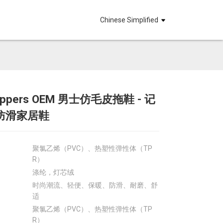
Chinese Simplified
lippers OEM 男士仿毛皮拖鞋 - 记
Loading...
Loading...
Loadin
Loadin
防滑家居鞋
聚氯乙烯（PVC）、热塑性弹性体（TP
R）
涤纶，灯芯绒
时尚潮流、轻便、保暖、防滑、耐磨、舒
适
聚氯乙烯（PVC）、热塑性弹性体（TP
R）