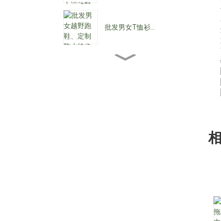
批发男女T恤衫...
批发女士踝靴...
批发女士低跟鞋……
定制防水系带C...
尖头女式牛仔靴...