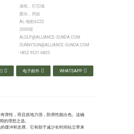
涤纶，灯芯绒
圆头，闭趾
AL-拖鞋6222
2000双
ALDLP@ALLIANCE-SUNDA.COM
SUNNYSUN@ALLIANCE-SUNDA.COM
+852 9521 6803
们
电子邮件
WHATSAPP
便有弹性，而且抓地力强，防滑性能出色。这确
用的理想之选。
越的缓冲和支撑。它有助于减少长时间站立带来