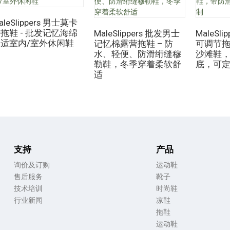
aleSlippers 男士莫卡
拖鞋 - 批发记忆海绵
MaleSlippers 批发男士
MaleSl
舒适室内/室外休闲鞋
记忆棉露营拖鞋 – 防
可调节拖
水、轻便、防滑绗缝穆
沙滩鞋
勒鞋，冬季穿着柔软舒
底，可
适
支持
产品
询价及订购
运动鞋
售后服务
靴子
技术培训
时尚鞋
行业新闻
凉鞋
拖鞋
运动鞋