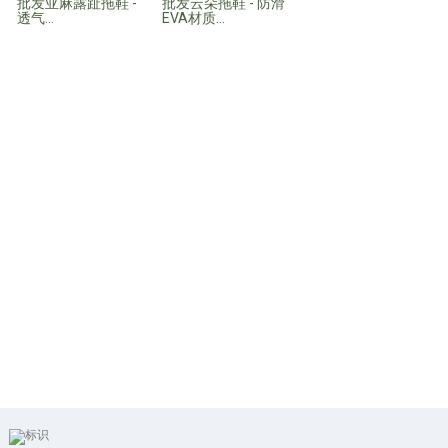
批发亚麻露趾拖鞋 -
批发云朵拖鞋 - 防滑
透气...
EVA材质...