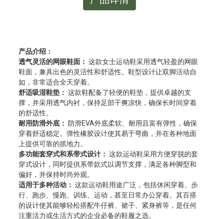
产品介绍：
透气灵活的网眼鞋面：
这款女士运动鞋采用透气轻盈的网眼
鞋面，兼具出色的灵活性和舒适性。鞋型设计让双脚活动自
如，非常适合全天穿着。
舒适吸湿鞋垫：
这款鞋配备了轻便的鞋垫，提供卓越的支
撑，并采用透气内衬，保持足部干爽凉快，确保长时间穿着
的舒适性。
耐用防滑外底：
防滑EVA外底柔软、耐用且富有弹性，确保
穿着舒适稳定。弹性橡胶设计使其易于弯曲，并在各种地面
上提供可靠的抓地力。
多功能套穿式和系带式设计：
这款运动鞋采用方便穿脱的套
穿式设计，同时提供系带款式以调节支撑，满足各种脚型和
偏好，并保持时尚外观。
适用于多种活动：
这款运动鞋用途广泛，包括休闲穿着、步
行、跑步、慢跑、训练、运动，甚至日常办公穿着。其百搭
的设计使其能够轻松搭配牛仔裤、裙子、紧身裤等，是任何
注重活力或生活方式的企业必备的鞋履之选。