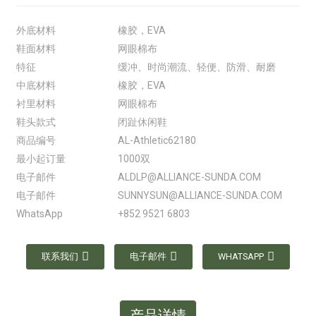
外底材料
橡胶，EVA
鞋面材料
网眼棉布
特征
缓冲、时尚潮流、轻便、防滑、耐磨
中底材料
橡胶，EVA
衬里材料
网眼棉布
鞋头款式
闭趾休闲鞋
商品编号
AL-Athletic62180
最小起订量
1000双
电子邮件
ALDLP@ALLIANCE-SUNDA.COM
电子邮件
SUNNYSUN@ALLIANCE-SUNDA.COM
WhatsApp
+852 9521 6803
联系我们
电子邮件
WHATSAPP
产品详情