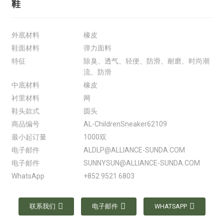
鞋
外底材料
橡皮
鞋面材料
弹力面料
特征
除臭、透气、轻便、防滑、耐磨、时尚潮
流、防滑
中底材料
橡皮
衬里材料
网
鞋头款式
圆头
商品编号
AL-ChildrenSneaker62109
最小起订量
1000双
电子邮件
ALDLP@ALLIANCE-SUNDA.COM
电子邮件
SUNNYSUN@ALLIANCE-SUNDA.COM
WhatsApp
+852 9521 6803
联系我们
电子邮件
WHATSAPP