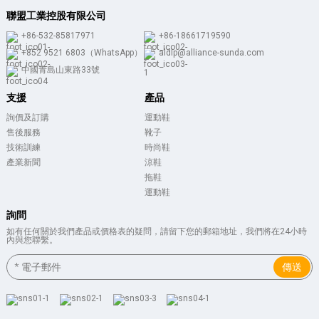
聯盟工業控股有限公司
+86-532-85817971
+86-18661719590
+852 9521 6803（WhatsApp）
aldlp@alliance-sunda.com
中國青島山東路33號
支援
產品
詢價及訂購
運動鞋
售後服務
靴子
技術訓練
時尚鞋
產業新聞
涼鞋
拖鞋
運動鞋
詢問
如有任何關於我們產品或價格表的疑問，請留下您的郵箱地址，我們將在24小時
內與您聯繫。
傳送