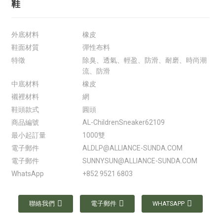
鞋
外底材料
橡皮
鞋面材質
彈性布料
特徵
除臭、透氣、輕盈、防滑、耐磨、時尚潮
流、防滑
中底材料
橡皮
襯裡材料
網
鞋頭款式
圓頭
商品編號
AL-ChildrenSneaker62109
最小起訂量
1000雙
電子郵件
ALDLP@ALLIANCE-SUNDA.COM
電子郵件
SUNNYSUN@ALLIANCE-SUNDA.COM
WhatsApp
+852 9521 6803
聯絡我們
電子郵件
WHATSAPP