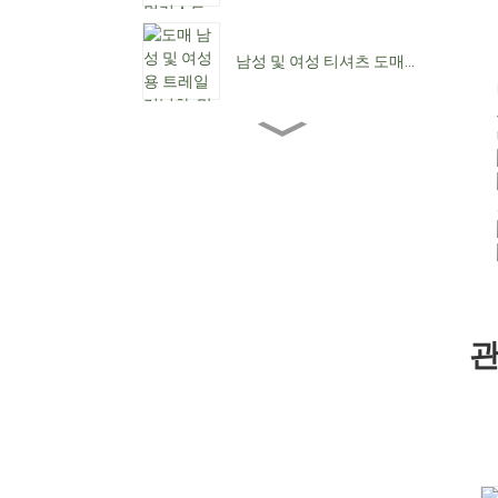
남성 및 여성 티셔츠 도매...
도매 여성용 앵클 부츠...
여성용 로우힐 도매...
맞춤형 방수 레이스업 C...
관
뾰족한 앞코 여성용 카우보
이 부츠...