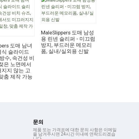
남성용 샤워 슬
매 - 속건성 미
MaleSlippers 도매 남성
욕실 슬리퍼 (
용 린넨 슬리퍼 - 미끄럼
있음)
방지, 부드러운 메모리
ppers 도매 남녀
폼, 실내/실외용 신발
절식 슬라이드
 방수, 속건성 비
 젖은 노면에서
러지지 않는 고
 맞춤 제작 가능
문의
제품 또는 가격표에 대한 문의 사항은 이메일
을 남겨주시면 24시간 이내에 연락드리겠습
니다.