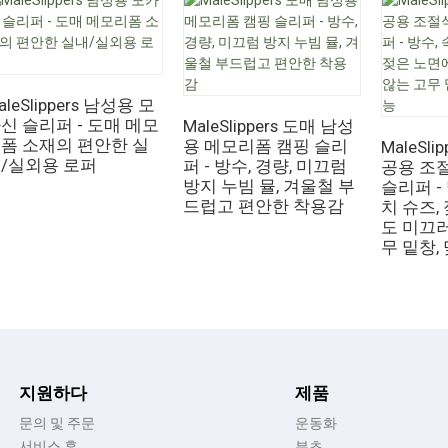
aleSlippers 남성용 모
신 슬리퍼 - 도매 메모
MaleSlippers 도매 남성
폼 소재의 편안한 실
용 메모리폼 캠핑 슬리
MaleSli
/실외용 로퍼
퍼 - 방수, 경량, 미끄럼
공용 조
방지 누빔 뮬, 겨울철 부
슬리퍼 -
드럽고 편안한 착용감
치 슈즈,
도 미끄
무 밑창,
지원하다
제품
문의 및 주문
운동화
서비스 후
부츠