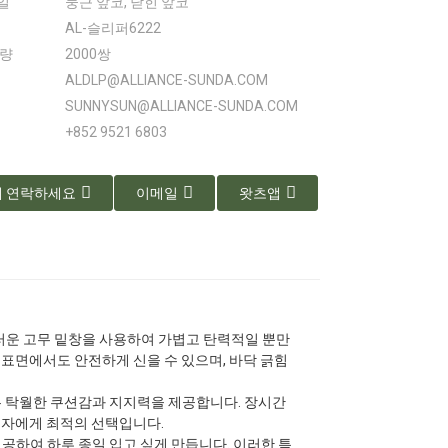
일
둥근 앞코, 닫힌 앞코
AL-슬리퍼6222
수량
2000쌍
ALDLP@ALLIANCE-SUNDA.COM
SUNNYSUN@ALLIANCE-SUNDA.COM
+852 9521 6803
 연락하세요
이메일
왓츠앱
부드러운 고무 밑창을 사용하여 가볍고 탄력적일 뿐만
표면에서도 안전하게 신을 수 있으며, 바닥 긁힘
 탁월한 쿠션감과 지지력을 제공합니다. 장시간
비자에게 최적의 선택입니다.
하여 하루 종일 입고 싶게 만듭니다. 이러한 특