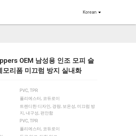
요
Korean
lippers OEM 남성용 인조 모피 슬
Loading...
Loading...
Loadin
Loadin
 메모리폼 미끄럼 방지 실내화
PVC, TPR
폴리에스터, 코듀로이
트렌디한 디자인, 경량, 보온성, 미끄럼 방
지, 내구성, 편안함
PVC, TPR
폴리에스터, 코듀로이