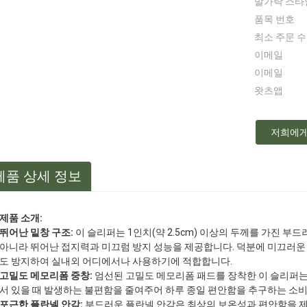
발가락 스타
품목 번호
최소 주문 
이메일
이메일
왓츠앱
저희에게
제품 상세 정보
제품 소개:
뛰어난 밑창 구조:
이 슬리퍼는 1인치(약 2.5cm) 이상의 두께를 가진 
아니라 뛰어난 접지력과 미끄럼 방지 성능을 제공합니다. 덕분에 미끄러운 
도 방지하여 실내외 어디에서나 사용하기에 적합합니다.
고밀도 메모리폼 중창:
엄선된 고밀도 메모리폼 패드를 장착한 이 슬리퍼는
서 있을 때 발생하는 불편함을 줄여주어 하루 종일 편안함을 추구하는 소
포근한 플란넬 안감:
부드러운 플란넬 안감은 최상의 보온성과 편안함을 제공