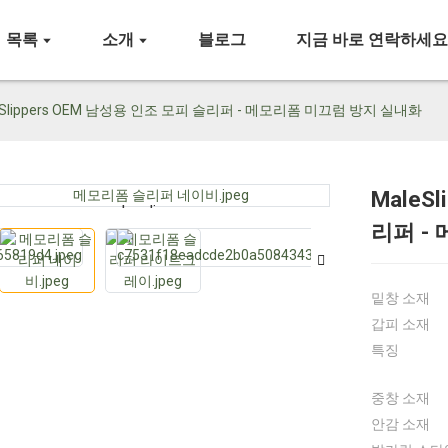
목록
소개
블로그
지금 바로 연락하세
eSlippers OEM 남성용 인조 모피 슬리퍼 - 메모리폼 미끄럼 방지 실내화
MaleS
Loading...
Loading...
리퍼 -
밑창 소재
갑피 소재
특징
중창 소재
안감 소재