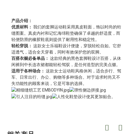
产品介绍：
优质材料：
我们的套脚运动鞋采用真皮鞋面，饰以时尚的绗
缝图案。真皮内衬和记忆海绵鞋垫确保了卓越的舒适度，而
轻便防滑的橡胶鞋底则提供了耐用性和稳定性。
轻松穿脱：
这款女士乐福鞋设计便捷，穿脱轻松自如。它舒
适透气，适合全天穿着，同时有效保护您的双脚。
百搭衣橱必备单品：
这款经典的黑色套脚鞋设计百搭，从休
闲裤到中长连衣裙都能轻松驾驭，是任何造型的完美点缀。
适用于各种场合：
这款女士运动鞋风格休闲，适合步行、驾
车、日常出行、办公、购物等多种场合。对于追求时尚又不
失功能性的顾客来说，它是可靠的选择。