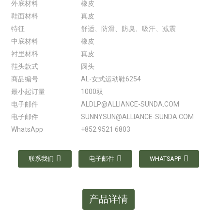
外底材料
橡皮
鞋面材料
真皮
特征
舒适、防滑、防臭、吸汗、减震
中底材料
橡皮
衬里材料
真皮
鞋头款式
圆头
商品编号
AL-女式运动鞋6254
最小起订量
1000双
电子邮件
ALDLP@ALLIANCE-SUNDA.COM
电子邮件
SUNNYSUN@ALLIANCE-SUNDA.COM
WhatsApp
+852 9521 6803
联系我们
电子邮件
WHATSAPP
产品详情