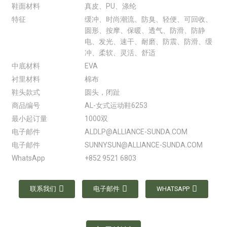
鞋面材料
真皮、PU、涤纶
特征
缓冲、时尚潮流、防臭、轻便、可回收、
圆形、按摩、保暖、透气、防滑、防静
电、发光、速干、耐磨、防震、防滑、缓
冲、柔软、灵活、舒适
中底材料
EVA
衬里材料
棉布
鞋头款式
圆头，闭趾
商品编号
AL-女式运动鞋6253
最小起订量
1000双
电子邮件
ALDLP@ALLIANCE-SUNDA.COM
电子邮件
SUNNYSUN@ALLIANCE-SUNDA.COM
WhatsApp
+852 9521 6803
联系我们
电子邮件
WHATSAPP