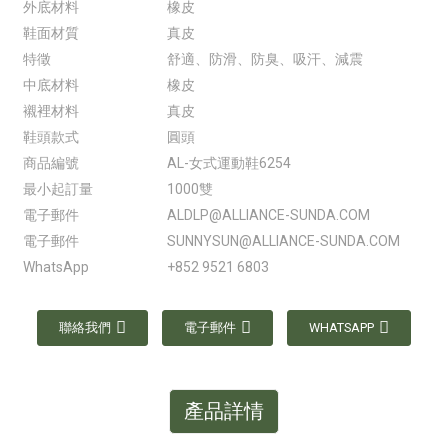
外底材料
橡皮
鞋面材質
真皮
特徵
舒適、防滑、防臭、吸汗、減震
中底材料
橡皮
襯裡材料
真皮
鞋頭款式
圓頭
商品編號
AL-女式運動鞋6254
最小起訂量
1000雙
電子郵件
ALDLP@ALLIANCE-SUNDA.COM
電子郵件
SUNNYSUN@ALLIANCE-SUNDA.COM
WhatsApp
+852 9521 6803
聯絡我們
電子郵件
WHATSAPP
產品詳情