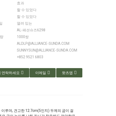
효과
할 수 있었다
할 수 있었다
일
열려 있는
AL-패션슈즈6298
수량
1000쌍
ALDLP@ALLIANCE-SUNDA.COM
SUNNYSUN@ALLIANCE-SUNDA.COM
+852 9521 6803
 연락하세요
이메일
왓츠앱
루며, 견고한 12.7cm(5인치) 두께의 굽이 걸