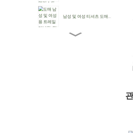
남성 및 여성 티셔츠 도매...
도매 여성용 앵클 부츠...
여성용 로우힐 도매...
맞춤형 방수 레이스업 C...
관
뾰족한 앞코 여성용 카우보
이 부츠...