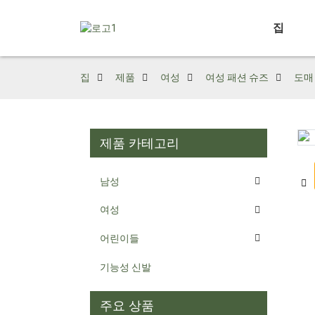
집
집
제품
여성
여성 패션 슈즈
도매
제품 카테고리
Loading...
Loading...
남성
여성
어린이들
기능성 신발
주요 상품