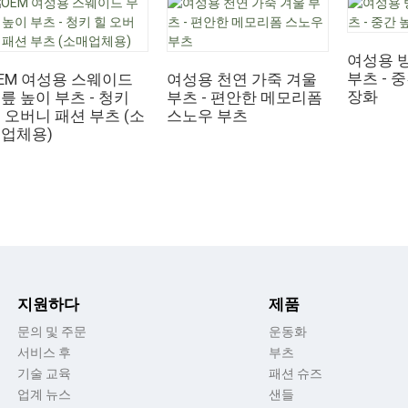
여성용 
부츠 - 
EM 여성용 스웨이드
여성용 천연 가죽 겨울
장화
릎 높이 부츠 - 청키
부츠 - 편안한 메모리폼
 오버니 패션 부츠 (소
스노우 부츠
업체용)
지원하다
제품
문의 및 주문
운동화
서비스 후
부츠
기술 교육
패션 슈즈
업계 뉴스
샌들