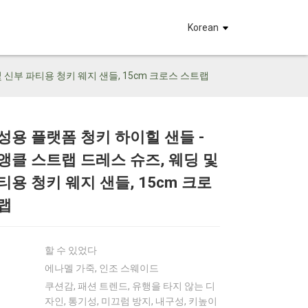
요
Korean
 신부 파티용 청키 웨지 샌들, 15cm 크로스 스트랩
성용 플랫폼 청키 하이힐 샌들 -
Loading...
Loading...
Loadin
Loadin
앵클 스트랩 드레스 슈즈, 웨딩 및
티용 청키 웨지 샌들, 15cm 크로
랩
할 수 있었다
에나멜 가죽, 인조 스웨이드
쿠션감, 패션 트렌드, 유행을 타지 않는 디
자인, 통기성, 미끄럼 방지, 내구성, 키높이