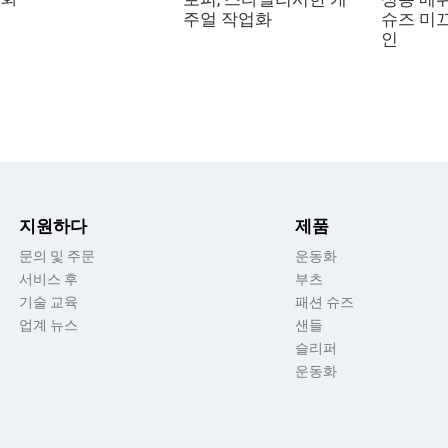
주얼 작업화
슈즈 미
인
지원하다
제품
문의 및 주문
운동화
서비스 후
부츠
기술 교육
패션 슈즈
업계 뉴스
샌들
슬리퍼
운동화