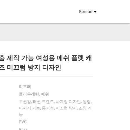
요
Korean
춤 제작 가능 여성용 메쉬 플랫 캐
Loading...
Loading...
Loadin
Loadin
즈 미끄럼 방지 디자인
티프레
폴리우레탄, 메쉬
쿠션감, 패션 트렌드, 사계절 디자인, 원형,
마사지 기능, 통기성, 미끄럼 방지, 조명 기
능
PVC
망사