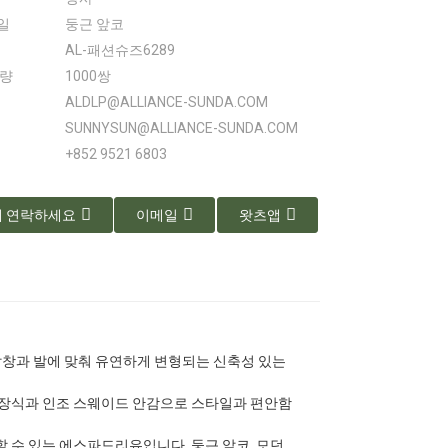
일
둥근 앞코
AL-패션슈즈6289
수량
1000쌍
ALDLP@ALLIANCE-SUNDA.COM
SUNNYSUN@ALLIANCE-SUNDA.COM
+852 9521 6803
 연락하세요
이메일
왓츠앱
깔창과 발에 맞춰 유연하게 변형되는 신축성 있는
끈 장식과 인조 스웨이드 안감으로 스타일과 편안함
할 수 있는 에스파드리유입니다. 둥근 앞코, 모던