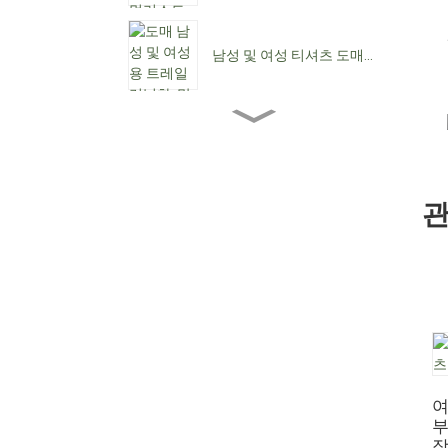
남성 및 여성 티셔츠 도매...
도매 여성용 앵클 부츠...
관
여성용 로우힐 도매...
맞춤형 방수 레이스업 C...
뾰족한 앞코 여성용 카우보
이 부츠...
여
부