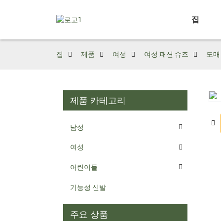
집
집
제품
여성
여성 패션 슈즈
도매
제품 카테고리
Loading...
Loading...
남성
여성
어린이들
기능성 신발
주요 상품