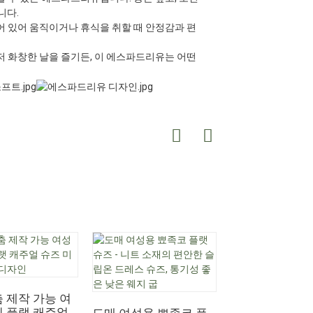
니다.
 있어 움직이거나 휴식을 취할 때 안정감과 편
그저 화창한 날을 즐기든, 이 에스파드리유는 어떤
여성용 접이식 
플랫 발레리나 슈
 제작 가능 여
기 상품
쉬 플랫 캐주얼
도매 여성용 뾰족코 플