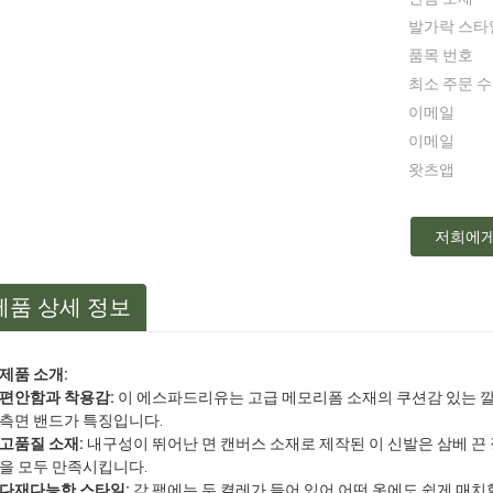
발가락 스타
품목 번호
최소 주문 
이메일
이메일
왓츠앱
저희에게
제품 상세 정보
제품 소개:
편안함과 착용감:
이 에스파드리유는 고급 메모리폼 소재의 쿠션감 있는 
측면 밴드가 특징입니다.
고품질 소재:
내구성이 뛰어난 면 캔버스 소재로 제작된 이 신발은 삼베 
을 모두 만족시킵니다.
다재다능한 스타일:
각 팩에는 두 켤레가 들어 있어 어떤 옷에도 쉽게 매치