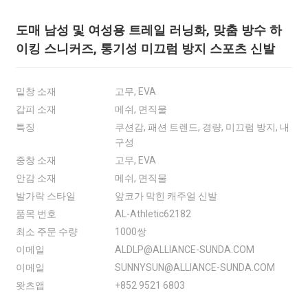
도매 남성 및 여성용 트레일 러닝화, 맞춤 방수 하
이킹 스니커즈, 통기성 미끄럼 방지 스포츠 신발
밑창 소재
고무, EVA
갑피 소재
메쉬, 면직물
특징
쿠션감, 패션 트렌드, 경량, 미끄럼 방지, 내
구성
중창 소재
고무, EVA
안감 소재
메쉬, 면직물
발가락 스타일
앞코가 막힌 캐주얼 신발
품목 번호
AL-Athletic62182
최소 주문 수량
1000쌍
이메일
ALDLP@ALLIANCE-SUNDA.COM
이메일
SUNNYSUN@ALLIANCE-SUNDA.COM
왓츠앱
+852 9521 6803