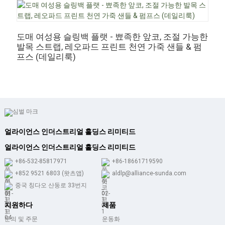
도매 여성용 슬링백 플랫 - 뾰족한 앞코, 조절 가능한
여
발목 스트랩, 레오파드 프린트 천연 가죽 샌들 & 펌
&
프스 (데일리룩)
얼라이언스 인더스트리얼 홀딩스 리미티드
얼라이언스 인더스트리얼 홀딩스 리미티드
+86-532-85817971
+86-18661719590
+852 9521 6803 (왓츠앱)
aldlp@alliance-sunda.com
중국 칭다오 산둥로 33번지
지원하다
제품
문의 및 주문
운동화