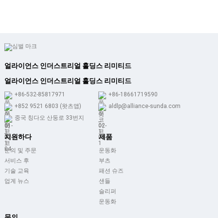
얼라이언스 인더스트리얼 홀딩스 리미티드
얼라이언스 인더스트리얼 홀딩스 리미티드
+86-532-85817971
+86-18661719590
+852 9521 6803 (왓츠앱)
aldlp@alliance-sunda.com
중국 칭다오 산둥로 33번지
지원하다
제품
문의 및 주문
운동화
서비스 후
부츠
기술 교육
패션 슈즈
업계 뉴스
샌들
슬리퍼
운동화
문의