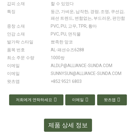
갑피 소재
할 수 있었다
특징
둥근, 가벼운, 납작한, 경량, 조명, 쿠션감,
패션 트렌드, 변함없는, 부드러운, 편안함
중창 소재
PVC, PU, ​​고무, TPR, 황마
안감 소재
PVC, PU, ​​면직물
발가락 스타일
뾰족한 앞코
품목 번호
AL-패션슈즈6288
최소 주문 수량
1000쌍
이메일
ALDLP@ALLIANCE-SUNDA.COM
이메일
SUNNYSUN@ALLIANCE-SUNDA.COM
왓츠앱
+852 9521 6803
저희에게 연락하세요
이메일
왓츠앱
제품 상세 정보