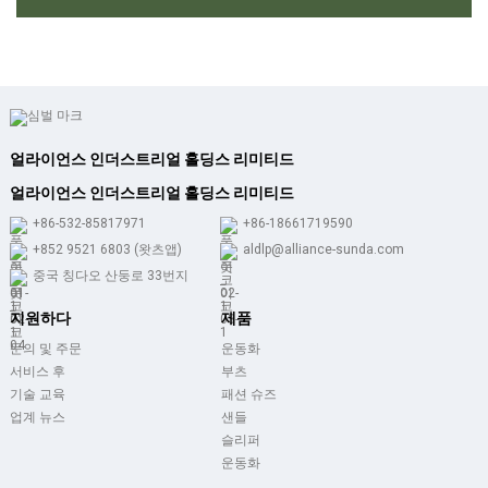
얼라이언스 인더스트리얼 홀딩스 리미티드
얼라이언스 인더스트리얼 홀딩스 리미티드
+86-532-85817971
+86-18661719590
+852 9521 6803 (왓츠앱)
aldlp@alliance-sunda.com
중국 칭다오 산둥로 33번지
지원하다
제품
문의 및 주문
운동화
서비스 후
부츠
기술 교육
패션 슈즈
업계 뉴스
샌들
슬리퍼
운동화