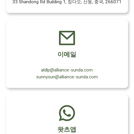
33 Shandong Rd Building 1, 칭다오, 산둥, 중국, 266071
이메일
aldlp@alliance-sunda.com
sunnysun@alliance-sunda.com
왓츠앱