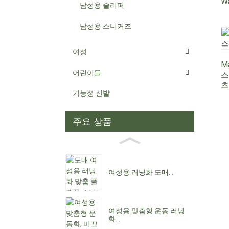
Wa
남성용 슬리퍼
남성용 스니커즈
여성
M
어린이들
스
츠 
기능성 신발
주요 상품
여성용 러닝화 도매...
여성용 맞춤형 운동 러닝
화...