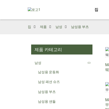
집
집
제품
남성
남성용 부츠
제품 카테고리
남성
M
웨
남성용 운동화
남성 패션 슈즈
남성용 부츠
M
남성용 샌들
무