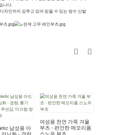
습니다.
디자인까지 갖추고 있어 믿을 수 있는 방수 신발
여성용 천연 가죽 겨울
OEM 여성용 
부츠 - 편안한 메모리폼
무릎 높이 부츠 
letic 남성용 아
스노우 부츠
힐 오버니 패션 
러닝화 - 경량,