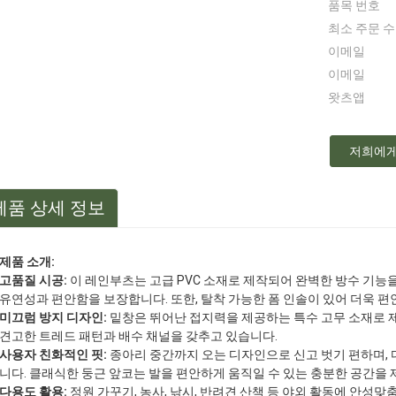
품목 번호
최소 주문 
이메일
이메일
왓츠앱
저희에게
제품 상세 정보
제품 소개:
고품질 시공:
이 레인부츠는 고급 PVC 소재로 제작되어 완벽한 방수 기능을
유연성과 편안함을 보장합니다. 또한, 탈착 가능한 폼 인솔이 있어 더욱 
미끄럼 방지 디자인:
밑창은 뛰어난 접지력을 제공하는 특수 고무 소재로 
견고한 트레드 패턴과 배수 채널을 갖추고 있습니다.
사용자 친화적인 핏:
종아리 중간까지 오는 디자인으로 신고 벗기 편하며,
니다. 클래식한 둥근 앞코는 발을 편안하게 움직일 수 있는 충분한 공간을
다용도 활용:
정원 가꾸기, 농사, 낚시, 반려견 산책 등 야외 활동에 안성