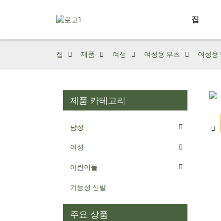
집
집
제품
여성
여성용 부츠
여성용 
제품 카테고리
Loading...
Loading...
남성
여성
어린이들
기능성 신발
주요 상품