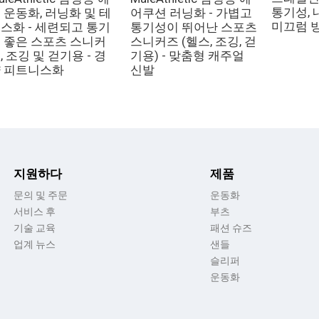
통기성, 
 운동화, 러닝화 및 테
어쿠션 러닝화 - 가볍고
미끄럼 
스화 - 세련되고 통기
통기성이 뛰어난 스포츠
 좋은 스포츠 스니커
스니커즈 (헬스, 조깅, 걷
, 조깅 및 걷기용 - 경
기용) - 맞춤형 캐주얼
 피트니스화
신발
지원하다
제품
문의 및 주문
운동화
서비스 후
부츠
기술 교육
패션 슈즈
업계 뉴스
샌들
슬리퍼
운동화