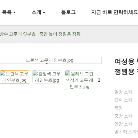
목록
소개
블로그
지금 바로 연락하세
방수 고무 레인부츠 - 중간 높이 정원용 장화
여성용 
Loading...
Loading...
정원용
밑창 소재
갑피 소재
특징
중창 소재
안감 소재
발가락 스타