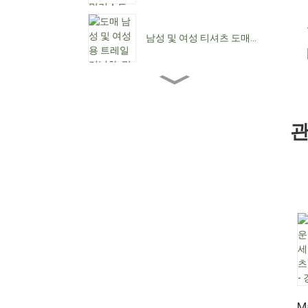
남성 및 여성 티셔츠 도매...
도매 여성용 앵클 부츠...
관
여성용 로우힐 도매...
맞춤형 방수 레이스업 C...
뾰족한 앞코 여성용 카우보
이 부츠...
M