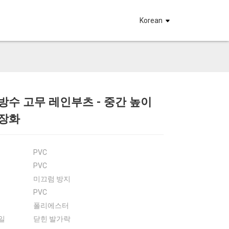
요
Korean
방수 고무 레인부츠 - 중간 높이
Loading...
Loading...
Loadin
Loadin
 장화
PVC
PVC
미끄럼 방지
PVC
폴리에스터
일
닫힌 발가락