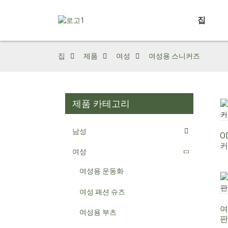
집
집
제품
여성
여성용 스니커즈
제품 카테고리
남성
O
커
여성
여성용 운동화
여성 패션 슈즈
여
여성용 부츠
판