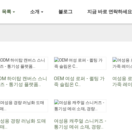
목록
소개
블로그
지금 바로 연락하세
DM 하이탑 캔버스 스니
OEM 여성 로퍼 - 퀼팅 가
여성용 로
즈 - 통기성 플랫폼...
죽 슬립온 C...
가죽 레이
성용 경량 러닝화 도매
여성용 캐주얼 스니커즈 -
매...
통기성 메쉬 소재, 경량...