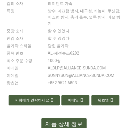
갑피 소재
페이턴트 가죽
특징
방수, 미끄럼 방지, 내구성, 키높이, 쿠션감,
미끄럼 방지, 충격 흡수, 얼룩 방지, 마모 방
지
중창 소재
할 수 있었다
안감 소재
할 수 있었다
발가락 스타일
닫힌 발가락
품목 번호
AL-패션슈즈6282
최소 주문 수량
1000쌍
이메일
ALDLP@ALLIANCE-SUNDA.COM
이메일
SUNNYSUN@ALLIANCE-SUNDA.COM
왓츠앱
+852 9521 6803
저희에게 연락하세요
이메일
왓츠앱
제품 상세 정보