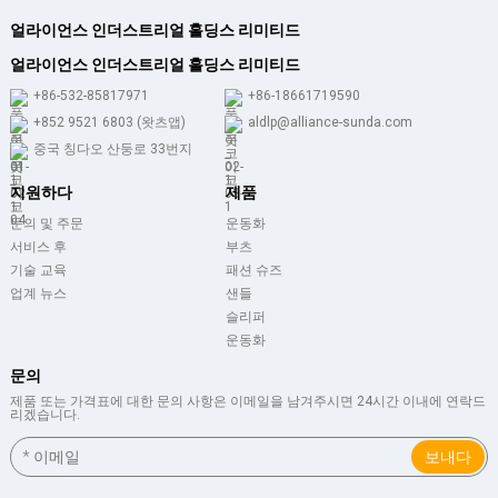
얼라이언스 인더스트리얼 홀딩스 리미티드
얼라이언스 인더스트리얼 홀딩스 리미티드
+86-532-85817971
+86-18661719590
+852 9521 6803 (왓츠앱)
aldlp@alliance-sunda.com
중국 칭다오 산둥로 33번지
지원하다
제품
문의 및 주문
운동화
서비스 후
부츠
기술 교육
패션 슈즈
업계 뉴스
샌들
슬리퍼
운동화
문의
제품 또는 가격표에 대한 문의 사항은 이메일을 남겨주시면 24시간 이내에 연락드
리겠습니다.
보내다