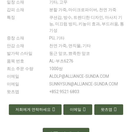
밑창 소재
기타, 고무
갑피 소재
분할 가죽, 마이크로파이버, 천연 가죽
특징
쿠션감, 방수, 트렌디한 디자인, 마사지 기
능, 미끄럼 방지, 키높이 효과, 부드러움, 통
기성
중창 소재
PU, 기타
안감 소재
천연 가죽, 면직물, 기타
발가락 스타일
둥근 앞코, 뾰족한 앞코
품목 번호
AL-부츠6276
최소 주문 수량
1000쌍
이메일
ALDLP@ALLIANCE-SUNDA.COM
이메일
SUNNYSUN@ALLIANCE-SUNDA.COM
왓츠앱
+852 9521 6803
저희에게 연락하세요
이메일
왓츠앱