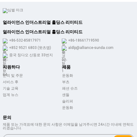
얼라이언스 인더스트리얼 홀딩스 리미티드
얼라이언스 인더스트리얼 홀딩스 리미티드
+86-532-85817971
+86-18661719590
+852 9521 6803 (왓츠앱)
aldlp@alliance-sunda.com
중국 칭다오 산둥로 33번지
지원하다
제품
문의 및 주문
운동화
서비스 후
부츠
기술 교육
패션 슈즈
업계 뉴스
샌들
슬리퍼
운동화
문의
제품 또는 가격표에 대한 문의 사항은 이메일을 남겨주시면 24시간 이내에 연락드
리겠습니다.