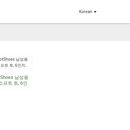
요
Korean
otShoes 남성용
소프트 토, 6인