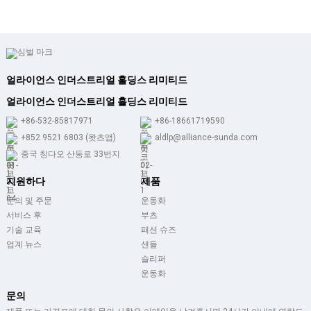
얼라이언스 인더스트리얼 홀딩스 리미티드
얼라이언스 인더스트리얼 홀딩스 리미티드
+86-532-85817971
+86-18661719590
+852 9521 6803 (왓츠앱)
aldlp@alliance-sunda.com
중국 칭다오 산둥로 33번지
지원하다
제품
문의 및 주문
운동화
서비스 후
부츠
기술 교육
패션 슈즈
업계 뉴스
샌들
슬리퍼
운동화
문의