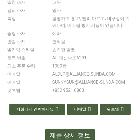
밑창 소재
고무
갑피 소재
망사
특징
평평하고, 밝고, 빨리 마르고, 내구성이 뛰
어나며, 미끄럼 방지 기능이 있습니다.
중창 소재
에바
안감 소재
면직물
발가락 스타일
뾰족한 앞코
품목 번호
AL-패션슈즈6291
최소 주문 수량
1000쌍
이메일
ALDLP@ALLIANCE-SUNDA.COM
이메일
SUNNYSUN@ALLIANCE-SUNDA.COM
왓츠앱
+852 9521 6803
저희에게 연락하세요
이메일
왓츠앱
제품 상세 정보