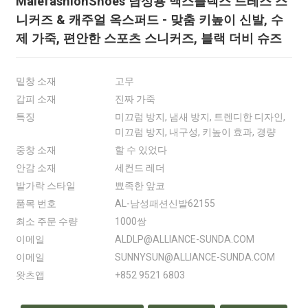
MalefashionShoes 남성용 맥스플렉스 드레스 스
니커즈 & 캐주얼 옥스퍼드 - 맞춤 키높이 신발, 수
제 가죽, 편안한 스포츠 스니커즈, 블랙 더비 슈즈
밑창 소재
고무
갑피 소재
진짜 가죽
특징
미끄럼 방지, 냄새 방지, 트렌디한 디자인,
미끄럼 방지, 내구성, 키높이 효과, 경량
중창 소재
할 수 있었다
안감 소재
세컨드 레더
발가락 스타일
뾰족한 앞코
품목 번호
AL-남성패션신발62155
최소 주문 수량
1000쌍
이메일
ALDLP@ALLIANCE-SUNDA.COM
이메일
SUNNYSUN@ALLIANCE-SUNDA.COM
왓츠앱
+852 9521 6803