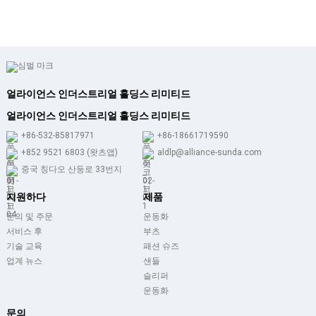
얼라이언스 인더스트리얼 홀딩스 리미티드
얼라이언스 인더스트리얼 홀딩스 리미티드
+86-532-85817971
+86-18661719590
+852 9521 6803 (왓츠앱)
aldlp@alliance-sunda.com
중국 칭다오 산둥로 33번지
지원하다
제품
문의 및 주문
운동화
서비스 후
부츠
기술 교육
패션 슈즈
업계 뉴스
샌들
슬리퍼
운동화
문의