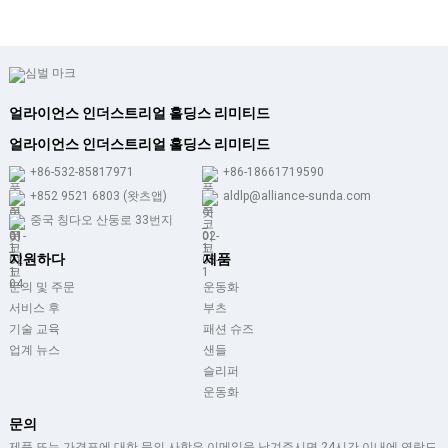
얼라이언스 인더스트리얼 홀딩스 리미티드
얼라이언스 인더스트리얼 홀딩스 리미티드
+86-532-85817971
+86-18661719590
+852 9521 6803 (왓츠앱)
aldlp@alliance-sunda.com
중국 칭다오 산둥로 33번지
지원하다
제품
문의 및 주문
운동화
서비스 후
부츠
기술 교육
패션 슈즈
업계 뉴스
샌들
슬리퍼
운동화
문의
제품 또는 가격표에 대한 문의 사항은 이메일을 남겨주시면 24시간 이내에 연락드