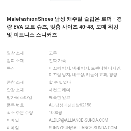
MalefashionShoes 남성 캐주얼 슬립온 로퍼 - 경
량 EVA 보트 슈즈, 맞춤 사이즈 40-48, 도매 워킹
및 피트니스 스니커즈
밑창 소재
고무
갑피 소재
진짜 가죽
특징
미끄럼 방지, 냄새 방지, 트렌디한 디자인,
미끄럼 방지, 내구성, 키높이 효과, 경량
중창 소재
할 수 있었다
안감 소재
세컨드 레더
발가락 스타일
뾰족한 앞코
품목 번호
AL-남성패션신발62158
최소 주문 수량
1000쌍
이메일
ALDLP@ALLIANCE-SUNDA.COM
이메일
SUNNYSUN@ALLIANCE-SUNDA.COM