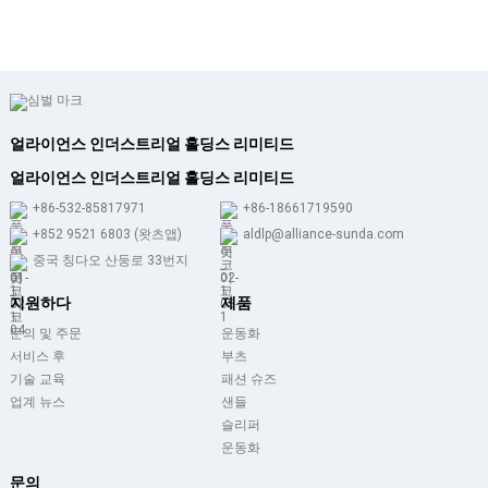
얼라이언스 인더스트리얼 홀딩스 리미티드
얼라이언스 인더스트리얼 홀딩스 리미티드
+86-532-85817971
+86-18661719590
+852 9521 6803 (왓츠앱)
aldlp@alliance-sunda.com
중국 칭다오 산둥로 33번지
지원하다
제품
문의 및 주문
운동화
서비스 후
부츠
기술 교육
패션 슈즈
업계 뉴스
샌들
슬리퍼
운동화
문의