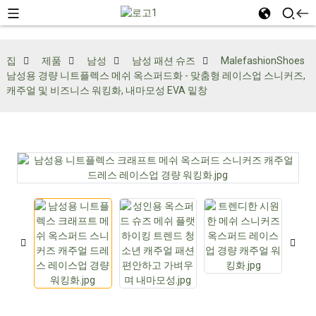
집
제품
남성
남성 패션 슈즈
MalefashionShoes
남성용 경량 니트플렉스 메쉬 옥스퍼드화 - 맞춤형 레이스업 스니커즈,
캐주얼 및 비즈니스 워킹화, 내마모성 EVA 밑창