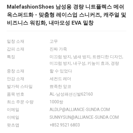
MalefashionShoes 남성용 경량 니트플렉스 메쉬
옥스퍼드화 - 맞춤형 레이스업 스니커즈, 캐주얼 및
비즈니스 워킹화, 내마모성 EVA 밑창
밑창 소재
고무
갑피 소재
진짜 가죽
특징
미끄럼 방지, 냄새 방지, 트렌디한 디자인,
미끄럼 방지, 내구성, 키높이 효과, 경량
중창 소재
할 수 있었다
안감 소재
세컨드 레더
발가락 스타일
뾰족한 앞코
품목 번호
AL-남성패션신발62160
최소 주문 수량
1000쌍
이메일
ALDLP@ALLIANCE-SUNDA.COM
이메일
SUNNYSUN@ALLIANCE-SUNDA.COM
왓츠앱
+852 9521 6803