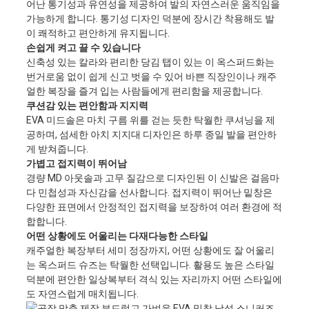
어난 통기성과 유연성을 제공하여 발의 자연스러운 움직임을
가능하게 합니다. 통기성 디자인 덕분에 장시간 착용해도 발
이 쾌적하고 편안하게 유지됩니다.
손쉽게 켜고 끌 수 있습니다
신축성 있는 칼라와 편리한 당김 탭이 있는 이 옥스퍼드화는
번거로움 없이 쉽게 신고 벗을 수 있어 바쁜 직장인이나 캐주
얼한 복장을 즐겨 입는 사람들에게 편리함을 제공합니다.
쿠션감 있는 편안함과 지지력
EVA 미드솔은 마치 구름 위를 걷는 듯한 탁월한 쿠셔닝을 제
공하며, 섬세한 아치 지지대 디자인은 하루 종일 발을 편안하
게 받쳐줍니다.
가볍고 접지력이 뛰어남
경량 MD 아웃솔과 고무 질감으로 디자인된 이 신발은 걸음마
다 민첩성과 자신감을 선사합니다. 접지력이 뛰어난 밑창은
다양한 표면에서 안정적인 접지력을 보장하여 여러 환경에 적
합합니다.
어떤 상황에도 어울리는 다재다능한 스타일
캐주얼한 복장부터 세미 정장까지, 어떤 상황에도 잘 어울리
는 옥스퍼드 슈즈는 탁월한 선택입니다. 활용도 높은 스타일
덕분에 편안한 일상복부터 격식 있는 자리까지 어떤 스타일에
도 자연스럽게 매치됩니다.