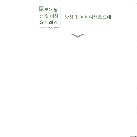
남성 및 여성 티셔츠 도매...
도매 여성용 앵클 부츠...
여성용 로우힐 도매...
맞춤형 방수 레이스업 C...
뾰족한 앞코 여성용 카우보
이 부츠...