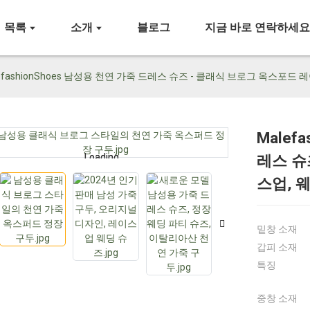
목록
소개
블로그
지금 바로 연락하세
efashionShoes 남성용 천연 가죽 드레스 슈즈 - 클래식 브로그 옥스포드
Malef
Loading...
Loading...
레스 슈
스업, 
밑창 소재
갑피 소재
특징
중창 소재