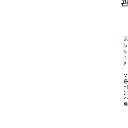
관
M
용
버
온
스