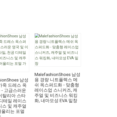
MalefashionS
용 슬립온 태슬 
MalefashionShoes 남성
고급 가죽 캐주
용 경량 니트플렉스 메
hionShoes 남성
스 슈즈, 빅사이즈
쉬 옥스퍼드화 - 맞춤형
가죽 드레스 옥
48, 수제 정장 
레이스업 스니커즈, 캐
 - 고급스러운
레스 슈즈
주얼 및 비즈니스 워킹
 이탈리아 스타
화, 내마모성 EVA 밑창
 디테일 레이스
니스 및 캐주얼
어울리는 포멀
즈