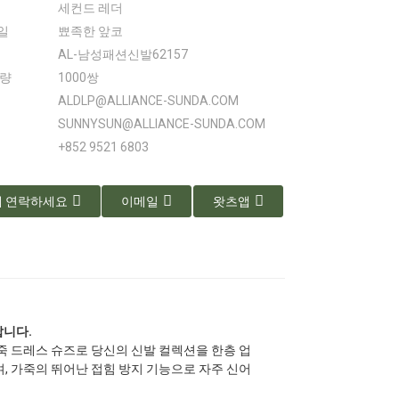
세컨드 레더
일
뾰족한 앞코
AL-남성패션신발62157
수량
1000쌍
ALDLP@ALLIANCE-SUNDA.COM
SUNNYSUN@ALLIANCE-SUNDA.COM
+852 9521 6803
 연락하세요
이메일
왓츠앱
납니다.
 드레스 슈즈로 당신의 신발 컬렉션을 한층 업
 가죽의 뛰어난 접힘 방지 기능으로 자주 신어