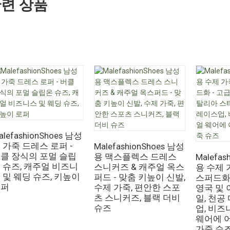
련 상품
alefashionShoes 남성
 가죽 드레스 로퍼 -
MalefashionShoes 남성
클 장식의 포멀 슬립
용 맥스플렉스 드레스
Malefas
 슈즈, 캐주얼 비즈니
스니커즈 & 캐주얼 옥스
용 수제 
 및 웨딩 슈즈, 키높이
퍼드 - 맞춤 키높이 신발,
스퍼드화
로퍼
수제 가죽, 편안한 스포
영국 및
츠 스니커즈, 블랙 더비
일, 천공
슈즈
업, 비즈
웨어에 
가죽 슈