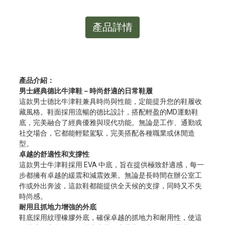
產品詳情
產品介紹：
男士經典德比牛津鞋－時尚舒適的日常鞋履
這款男士德比牛津鞋兼具時尚與性能，定能提升您的鞋履收
藏風格。鞋面採用流暢的德比設計，搭配輕盈的MD運動鞋
底，完美融合了經典優雅與現代功能。無論是工作、通勤或
社交場合，它都能輕鬆駕馭，完美搭配各種職業或休閒造
型。
卓越的舒適性和支撐性
這款男士牛津鞋採用 EVA 中底，旨在提供極致舒適感，每一
步都擁有卓越的緩震和減震效果。無論是長時間在辦公室工
作或外出奔波，這款鞋都能提供全天候的支撐，同時又不失
時尚感。
耐用且抓地力增強的外底
鞋底採用紋理橡膠外底，確保卓越的抓地力和耐用性，使這