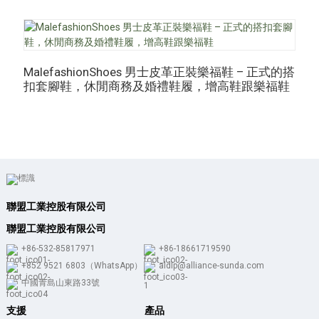
MalefashionShoes 男士皮革正裝樂福鞋 – 正式的搭
M
扣套腳鞋，休閒商務及婚禮鞋履，增高鞋跟樂福鞋
聯盟工業控股有限公司
聯盟工業控股有限公司
+86-532-85817971
+86-18661719590
+852 9521 6803（WhatsApp）
aldlp@alliance-sunda.com
中國青島山東路33號
支援
產品