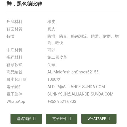
鞋，黑色德比鞋
外底材料
橡皮
鞋面材質
真皮
特徵
防滑、防臭、時尚潮流、防滑、耐磨、增
高、輕便
中底材料
可以
襯裡材料
第二層皮革
鞋頭款式
尖頭
商品編號
AL-MalefashionShoes62155
最小起訂量
1000雙
電子郵件
ALDLP@ALLIANCE-SUNDA.COM
電子郵件
SUNNYSUN@ALLIANCE-SUNDA.COM
WhatsApp
+852 9521 6803
聯絡我們
電子郵件
WHATSAPP