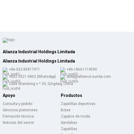
Alianza Industrial Holdings Limitada
Alianza Industrial Holdings Limitada
+86-532-85817971
+86-18661719590
+852 9521 6803 (WhatsApp)
aldlp@alliance-sunda.com
Calle Shandong n.º 33, Qingdao, China
Apoyo
Productos
Consulta y pedido
Zapatillas deportivas
Servicios posteriores
Botas
Formación técnica
Zapatos de moda
Noticias del sector
Sandalias
Zapatillas