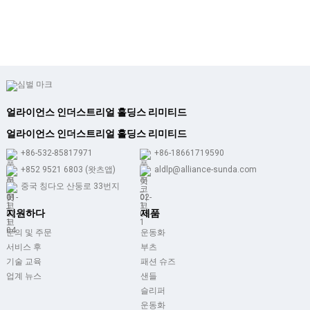
얼라이언스 인더스트리얼 홀딩스 리미티드
얼라이언스 인더스트리얼 홀딩스 리미티드
+86-532-85817971
+86-18661719590
+852 9521 6803 (왓츠앱)
aldlp@alliance-sunda.com
중국 칭다오 산둥로 33번지
지원하다
제품
문의 및 주문
운동화
서비스 후
부츠
기술 교육
패션 슈즈
업계 뉴스
샌들
슬리퍼
운동화