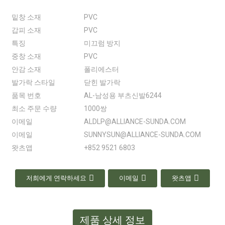
밑창 소재
PVC
갑피 소재
PVC
특징
미끄럼 방지
중창 소재
PVC
안감 소재
폴리에스터
발가락 스타일
닫힌 발가락
품목 번호
AL-남성용 부츠신발6244
최소 주문 수량
1000쌍
이메일
ALDLP@ALLIANCE-SUNDA.COM
이메일
SUNNYSUN@ALLIANCE-SUNDA.COM
왓츠앱
+852 9521 6803
저희에게 연락하세요
이메일
왓츠앱
제품 상세 정보