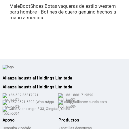
MaleBootShoes Botas vaqueras de estilo western
M
para hombre - Botines de cuero genuino hechos a
B
mano a medida
c
Alianza Industrial Holdings Limitada
Alianza Industrial Holdings Limitada
+86-532-85817971
+86-18661719590
+852 9521 6803 (WhatsApp)
aldlp@alliance-sunda.com
Calle Shandong n.º 33, Qingdao, China
Apoyo
Productos
Consulta y pedido
Zapatillas deportivas