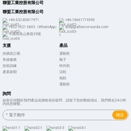
聯盟工業控股有限公司
聯盟工業控股有限公司
+86-532-85817971
+86-18661719590
+852 9521 6803（WhatsApp）
aldlp@alliance-sunda.com
中國青島山東路33號
支援
產品
詢價及訂購
運動鞋
售後服務
靴子
技術訓練
時尚鞋
產業新聞
涼鞋
拖鞋
運動鞋
詢問
如有任何關於我們產品或價格表的疑問，請留下您的郵箱地址，我們將在24小時
內與您聯繫。
傳送