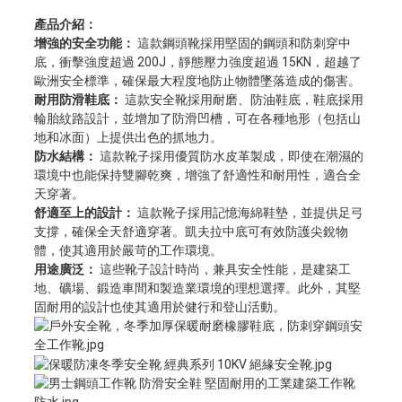
產品介紹：
增強的安全功能：
這款鋼頭靴採用堅固的鋼頭和防刺穿中
底，衝擊強度超過 200J，靜態壓力強度超過 15KN，超越了
歐洲安全標準，確保最大程度地防止物體墜落造成的傷害。
耐用防滑鞋底：
這款安全靴採用耐磨、防油鞋底，鞋底採用
輪胎紋路設計，並增加了防滑凹槽，可在各種地形（包括山
地和冰面）上提供出色的抓地力。
防水結構：
這款靴子採用優質防水皮革製成，即使在潮濕的
環境中也能保持雙腳乾爽，增強了舒適性和耐用性，適合全
天穿著。
舒適至上的設計：
這款靴子採用記憶海綿鞋墊，並提供足弓
支撐，確保全天舒適穿著。凱夫拉中底可有效防護尖銳物
體，使其適用於嚴苛的工作環境。
用途廣泛：
這些靴子設計時尚，兼具安全性能，是建築工
地、礦場、鍛造車間和製造業環境的理想選擇。此外，其堅
固耐用的設計也使其適用於健行和登山活動。