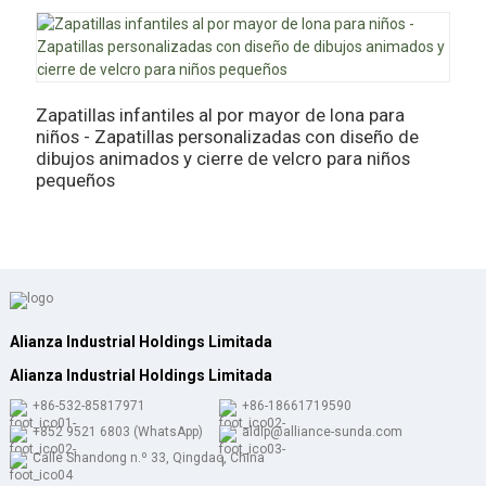
Zapatillas infantiles al por mayor de lona para
Z
niños - Zapatillas personalizadas con diseño de
z
dibujos animados y cierre de velcro para niños
a
pequeños
Alianza Industrial Holdings Limitada
Alianza Industrial Holdings Limitada
+86-532-85817971
+86-18661719590
+852 9521 6803 (WhatsApp)
aldlp@alliance-sunda.com
Calle Shandong n.º 33, Qingdao, China