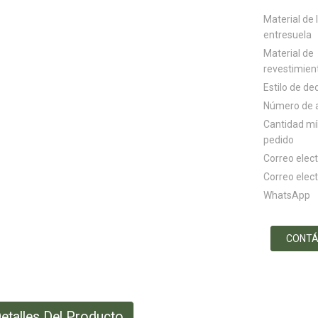
Material de 
entresuela
Material de
revestimien
Estilo de de
Número de a
Cantidad m
pedido
Correo elec
Correo elec
WhatsApp
CONT
etalles Del Producto