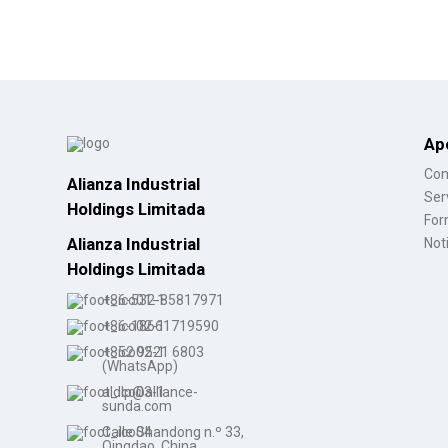
Ap
Con
Alianza Industrial
Ser
Holdings Limitada
For
Alianza Industrial
Not
Holdings Limitada
+86-532-85817971
+86-18661719590
+852 9521 6803
(WhatsApp)
aldlp@alliance-
sunda.com
Calle Shandong n.º 33,
Qingdao, China