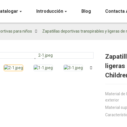
atalogar
Introducción
Blog
Contacta 
portivas para niños
Zapatillas deportivas transpirables y ligeras d
Zapatil
Loading...
Loading...
ligeras
Childre
Material de 
exterior
Material sup
Característi