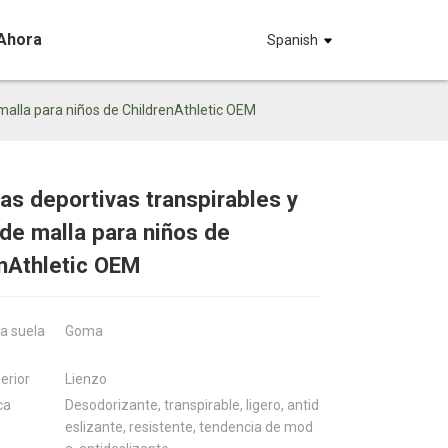
Ahora
Spanish
e malla para niños de ChildrenAthletic OEM
las deportivas transpirables y
Loading...
Loading...
Loadin
Loadin
 de malla para niños de
nAthletic OEM
la suela
Goma
erior
Lienzo
ca
Desodorizante, transpirable, ligero, antid
eslizante, resistente, tendencia de mod