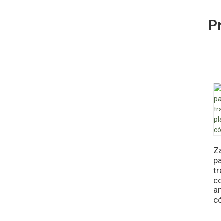
P
Za
pa
tr
co
an
c