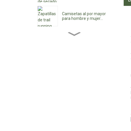
Camisetas al por mayor
para hombre y mujer...
Botines de mujer al por
mayor...
Zapatos de tacón bajo
para mujer al por mayor...
Zapatos impermeables
con cordones
personalizados...
Zapatos vaqueros de
punta para mujer...