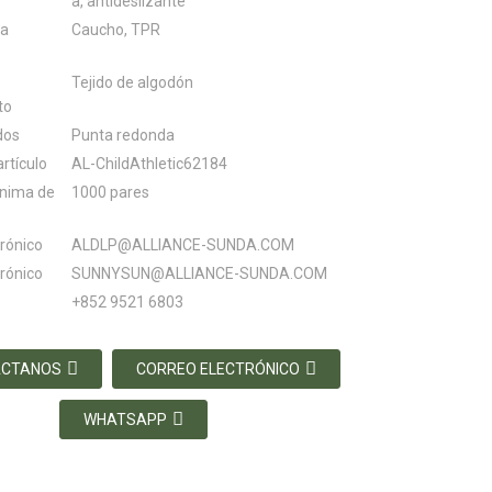
a, antideslizante
la
Caucho, TPR
Tejido de algodón
to
dos
Punta redonda
rtículo
AL-ChildAthletic62184
ínima de
1000 pares
trónico
ALDLP@ALLIANCE-SUNDA.COM
trónico
SUNNYSUN@ALLIANCE-SUNDA.COM
+852 9521 6803
ÁCTANOS
CORREO ELECTRÓNICO
WHATSAPP