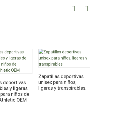
Zapatillas deportivas
unisex para niños,
as deportivas
ligeras y transpirables.
bles y ligeras
 para niños de
Zapatillas depo
Athletic OEM
infantiles al po
zapatillas altas
niños, de lona 
dibujos animad
cordones con
cremallera.