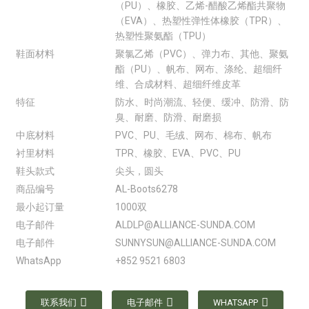
（PU）、橡胶、乙烯-醋酸乙烯酯共聚物
（EVA）、热塑性弹性体橡胶（TPR）、
热塑性聚氨酯（TPU）
鞋面材料
聚氯乙烯（PVC）、弹力布、其他、聚氨
酯（PU）、帆布、网布、涤纶、超细纤
维、合成材料、超细纤维皮革
特征
防水、时尚潮流、轻便、缓冲、防滑、防
臭、耐磨、防滑、耐磨损
中底材料
PVC、PU、毛绒、网布、棉布、帆布
衬里材料
TPR、橡胶、EVA、PVC、PU
鞋头款式
尖头，圆头
商品编号
AL-Boots6278
最小起订量
1000双
电子邮件
ALDLP@ALLIANCE-SUNDA.COM
电子邮件
SUNNYSUN@ALLIANCE-SUNDA.COM
WhatsApp
+852 9521 6803
联系我们
电子邮件
WHATSAPP