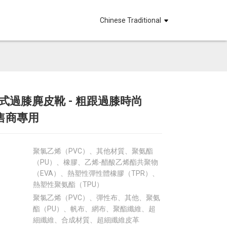
Chinese Traditional
女式過膝麂皮靴 - 粗跟過膝時尚
Loading...
Loading...
Loadin
Loadin
售商專用
聚氯乙烯（PVC）、其他材質、聚氨酯
（PU）、橡膠、乙烯-醋酸乙烯酯共聚物
（EVA）、熱塑性彈性體橡膠（TPR）、
熱塑性聚氨酯（TPU）
聚氯乙烯（PVC）、彈性布、其他、聚氨
酯（PU）、帆布、網布、聚酯纖維、超
細纖維、合成材質、超細纖維皮革