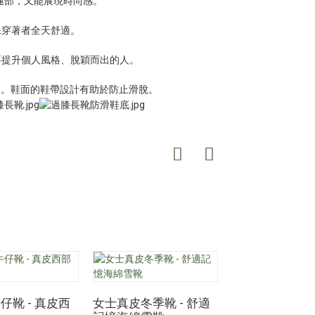
腿部，又能展現時尚感。
保穿著者全天舒適。
要提升個人風格、脫穎而出的人。
尚。鞋面的鞋帶設計有助於防止滑脫。
仔靴 - 真皮西
女士真皮冬季靴 - 舒適
熱賣女軟底芭