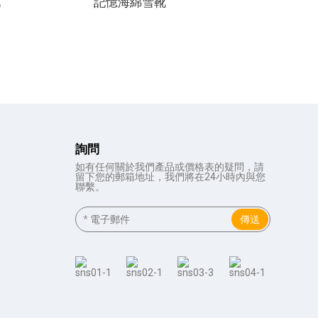
靴
記憶海綿雪靴
可折疊舒適平
詢問
如有任何關於我們產品或價格表的疑問，請
留下您的郵箱地址，我們將在24小時內與您
聯繫。
傳送