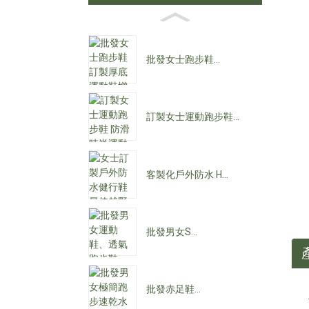
批發女士跑步鞋...
訂製女士運動跑步鞋...
客製化戶外防水 H...
批發男女S...
批發赤足鞋...