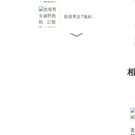
批發男女T恤衫...
批發女士踝靴...
批發女士低跟鞋…
客製化防水繫帶C...
尖頭女式牛仔靴...
女