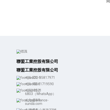
聯盟工業控股有限公司
聯盟工業控股有限公司
+86-532-85817971
+86-18661719590
+852 9521
6803（WhatsApp）
aldlp@alliance-
sunda.com