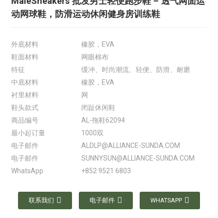
MaleSneakers 批发男士轻便跑步鞋 – 透气网面运
动网球鞋，防滑运动休闲健身房训练鞋
外底材料
橡胶，EVA
鞋面材料
网眼棉布
特征
缓冲、时尚潮流、轻便、防滑、耐磨
中底材料
橡胶，EVA
衬里材料
网
鞋头款式
闭趾休闲鞋
商品编号
AL-拖鞋62094
最小起订量
1000双
电子邮件
ALDLP@ALLIANCE-SUNDA.COM
电子邮件
SUNNYSUN@ALLIANCE-SUNDA.COM
WhatsApp
+852 9521 6803
联系我们
电子邮件
WHATSAPP