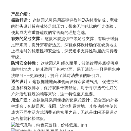
产品介绍：
极致舒适：
这款园艺鞋采用高弹轻盈的EVA材质制成，宽敞
的鞋头设计旨在减轻足部压力，带来无与伦比的行走体验，
使其成为注重舒适度的零售商的理想之选。
有效的足弓支撑：
这款木屐提供中等足弓支撑，有助于缓解
足部疼痛，提升穿着舒适度。深鞋跟杯设计确保在硬质地面
上行走时的稳定性和安全性，深受追求支撑性鞋履的消费者
青睐。
防滑安全特性：
这款园艺鞋经久耐用，波浪纹理外底提供卓
越的抓地力，使其适用于各种地面。易于清洁——只需用水冲
洗即可——更添便利，提升了其对消费者的吸引力。
透气设计：
这款拖鞋鞋面和侧面设有众多透气孔，促进空气
流通和有效排水，保持双脚干爽舒适。对于寻求透气性好的
户外活动鞋履的顾客来说，这一特性至关重要。
用途广泛：
这款拖鞋采用便捷的套穿式设计，适合室内外各
种场合，包括居家、花园、泳池和露营地。其多功能性使其
成为不同生活方式消费者的实用之选，无论是休闲还是运动
场合都能轻松驾驭。