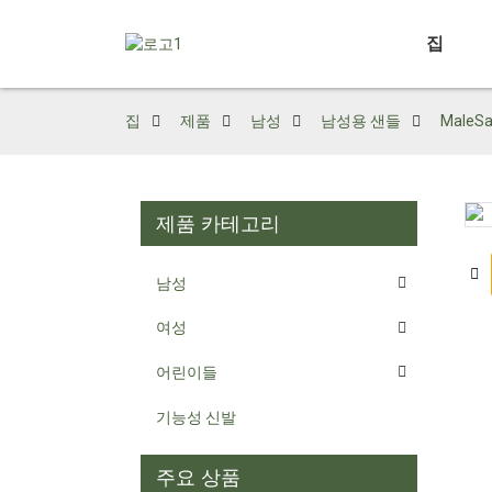
집
집
제품
남성
남성용 샌들
Male
제품 카테고리
Loading...
Loading...
남성
여성
어린이들
기능성 신발
주요 상품