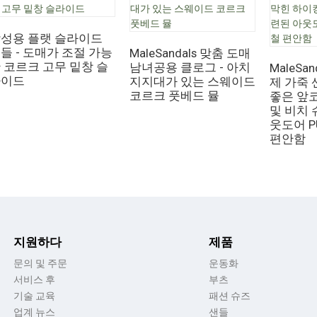
성용 플랫 슬라이드
들 - 도매가 조절 가능
MaleSandals 맞춤 도매
 코르크 고무 밑창 슬
남녀공용 클로그 - 아치
MaleSa
라이드
지지대가 있는 스웨이드
제 가죽 
코르크 풋베드 뮬
좋은 앞
및 비치 
웃도어 P
편안함
지원하다
제품
문의 및 주문
운동화
서비스 후
부츠
기술 교육
패션 슈즈
업계 뉴스
샌들