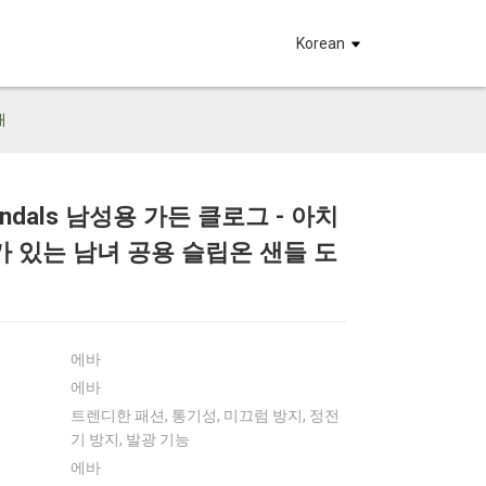
요
Korean
매
andals 남성용 가든 클로그 - 아치
Loading...
Loading...
Loadin
Loadin
 있는 남녀 공용 슬립온 샌들 도
에바
에바
트렌디한 패션, 통기성, 미끄럼 방지, 정전
기 방지, 발광 기능
에바