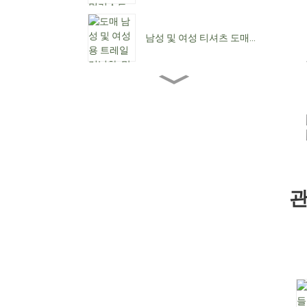
남성 및 여성 티셔츠 도매...
도매 여성용 앵클 부츠...
여성용 로우힐 도매...
관
맞춤형 방수 레이스업 C...
뾰족한 앞코 여성용 카우보
이 부츠...