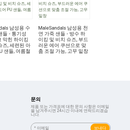
MaleSlippers
카신 슬리퍼 - 
ndals 남성용 수
MaleSandals 남성용 천
리폼 소재의 편
샌들 - 통기성
연 가죽 샌들 - 방수 하
내/실외용 로퍼
코 막힌 하이킹
이킹 및 비치 슈즈, 부드
슈즈, 세련된 아
러운 에어 쿠션으로 맞
U 샌들, 여름철
춤 조절 가능, 고무 밑창
문의
제품 또는 가격표에 대한 문의 사항은 이메일
을 남겨주시면 24시간 이내에 연락드리겠습
니다.
보내다