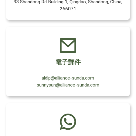
33 Shandong Rd Building 1, Qingdao, Shandong, China,
266071
電子郵件
aldlp@alliance-sunda.com
sunnysun@alliance-sunda.com