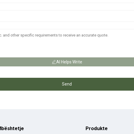
AI Helps Write
Send
bështetje
Produkte